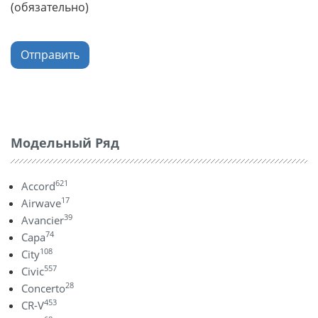
(обязательно)
Отправить
Модельный Ряд
621
Accord
17
Airwave
39
Avancier
74
Capa
108
City
557
Civic
28
Concerto
453
CR-V