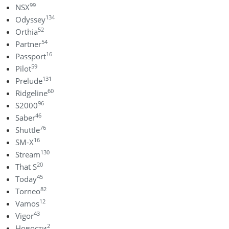
99
NSX
134
Odyssey
52
Orthia
54
Partner
16
Passport
59
Pilot
131
Prelude
60
Ridgeline
96
S2000
46
Saber
76
Shuttle
16
SM-X
130
Stream
20
That S
45
Today
82
Torneo
12
Vamos
43
Vigor
2
Новости