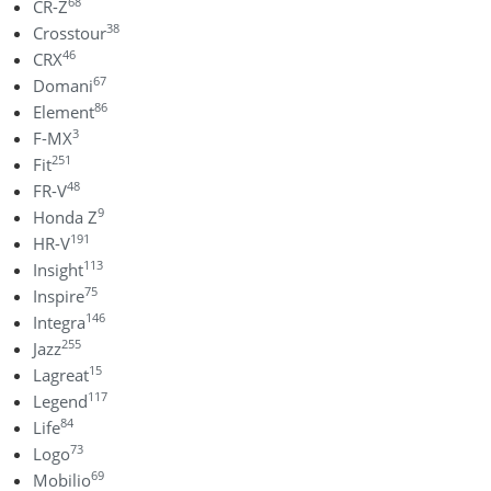
68
CR-Z
38
Crosstour
46
CRX
67
Domani
86
Element
3
F-MX
251
Fit
48
FR-V
9
Honda Z
191
HR-V
113
Insight
75
Inspire
146
Integra
255
Jazz
15
Lagreat
117
Legend
84
Life
73
Logo
69
Mobilio