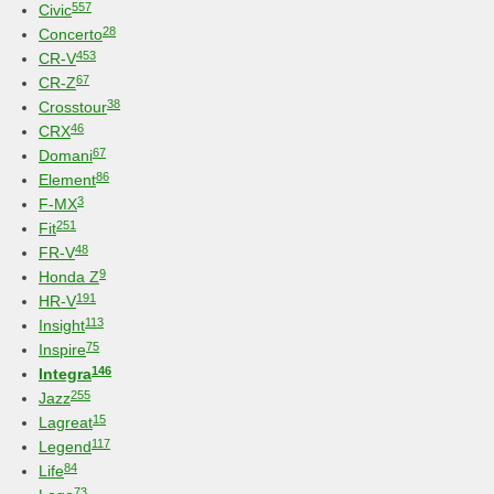
557
Civic
28
Concerto
453
CR-V
67
CR-Z
38
Crosstour
46
CRX
67
Domani
86
Element
3
F-MX
251
Fit
48
FR-V
9
Honda Z
191
HR-V
113
Insight
75
Inspire
146
Integra
255
Jazz
15
Lagreat
117
Legend
84
Life
73