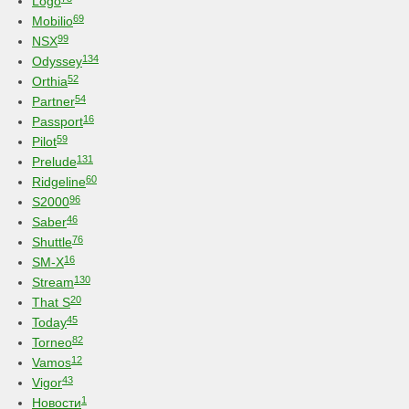
Logo
69
Mobilio
99
NSX
134
Odyssey
52
Orthia
54
Partner
16
Passport
59
Pilot
131
Prelude
60
Ridgeline
96
S2000
46
Saber
76
Shuttle
16
SM-X
130
Stream
20
That S
45
Today
82
Torneo
12
Vamos
43
Vigor
1
Новости