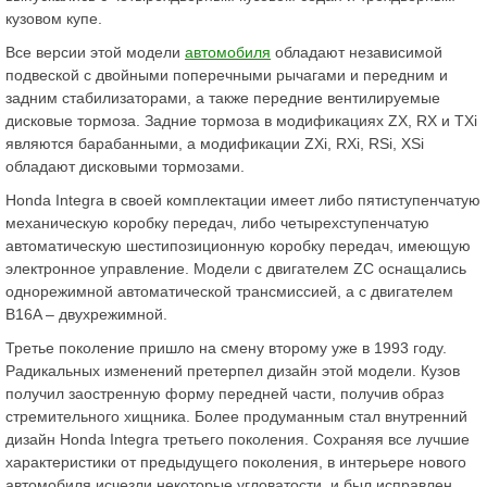
кузовом купе.
Все версии этой модели
автомобиля
обладают независимой
подвеской с двойными поперечными рычагами и передним и
задним стабилизаторами, а также передние вентилируемые
дисковые тормоза. Задние тормоза в модификациях ZX, RX и TXi
являются барабанными, а модификации ZXi, RXi, RSi, XSi
обладают дисковыми тормозами.
Honda Integra в своей комплектации имеет либо пятиступенчатую
механическую коробку передач, либо четырехступенчатую
автоматическую шестипозиционную коробку передач, имеющую
электронное управление. Модели с двигателем ZC оснащались
однорежимной автоматической трансмиссией, а с двигателем
B16A – двухрежимной.
Третье поколение пришло на смену второму уже в 1993 году.
Радикальных изменений претерпел дизайн этой модели. Кузов
получил заостренную форму передней части, получив образ
стремительного хищника. Более продуманным стал внутренний
дизайн Honda Integra третьего поколения. Сохраняя все лучшие
характеристики от предыдущего поколения, в интерьере нового
автомобиля исчезли некоторые угловатости, и был исправлен