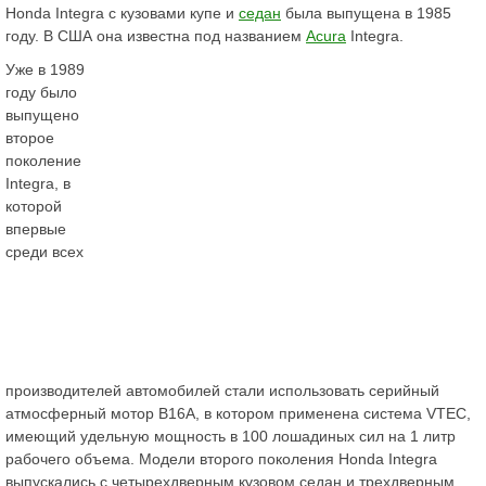
Honda Integra с кузовами купе и
седан
была выпущена в 1985
году. В США она известна под названием
Acura
Integra.
Уже в 1989
году было
выпущено
второе
поколение
Integra, в
которой
впервые
среди всех
производителей автомобилей стали использовать серийный
атмосферный мотор B16A, в котором применена система VTEC,
имеющий удельную мощность в 100 лошадиных сил на 1 литр
рабочего объема. Модели второго поколения Honda Integra
выпускались с четырехдверным кузовом седан и трехдверным