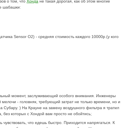
ов о том, что
Хонда
не такая дорогая, как об этом многие
е шабашки:
атчика Sensor O2) - средняя стоимость каждого 10000р.(у кого
ельный момент, заслуживающий особого внимания. Инженеры
 мелочи - головняк, требующий затрат не только времени, но и
на Субару. ) На Крауне на замену воздушного фильтра я тратил
, без которых с Хондой вам просто не обойтись;
 чувствовать, что едешь быстро. Приходится напрягаться. К