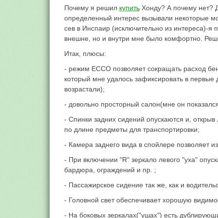
Почему я решил
купить
Хонду? А почему нет? Д
определенный интерес вызывали некоторые моде
сев в Инспаир (исключительно из интереса)-я 
внешне, но и внутри мне было комфортно. Реш
Итак, плюсы:
- режим ECCO позволяет сокращать расход бен
который мне удалось зафиксировать в первые 
возрастали);
- довольно просторный салон(мне он показался
- Спинки задних сидений опускаются и, открыв
по длине предметы для транспортировки;
- Камера заднего вида в спойлере позволяет и
- При включении "R" зеркало левого "уха" опус
бардюра, ограждений и пр. ;
- Пассажирское сидение так же, как и водительс
- Головной свет обеспечивает хорошую видимо
- На боковых зеркалах("ушах") есть дублирующ