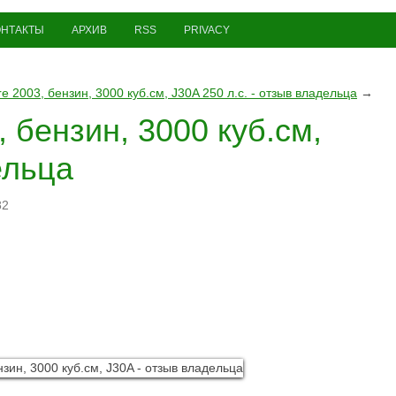
ОНТАКТЫ
АРХИВ
RSS
PRIVACY
re 2003, бензин, 3000 куб.см, J30A 250 л.с. - отзыв владельца
→
, бензин, 3000 куб.см,
ельца
82