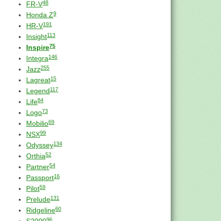
48
FR-V
9
Honda Z
191
HR-V
113
Insight
75
Inspire
146
Integra
255
Jazz
15
Lagreat
117
Legend
84
Life
73
Logo
69
Mobilio
99
NSX
134
Odyssey
52
Orthia
54
Partner
16
Passport
59
Pilot
131
Prelude
60
Ridgeline
96