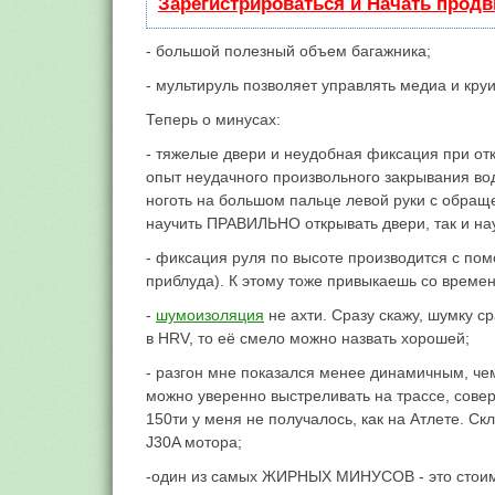
Зарегистрироваться и Начать прод
- большой полезный объем багажника;
- мультируль позволяет управлять медиа и кру
Теперь о минусах:
- тяжелые двери и неудобная фиксация при отк
опыт неудачного произвольного закрывания вод
ноготь на большом пальце левой руки с обраще
научить ПРАВИЛЬНО открывать двери, так и науч
- фиксация руля по высоте производится с по
приблуда). К этому тоже привыкаешь со времен
-
шумоизоляция
не ахти. Сразу скажу, шумку с
в HRV, то её смело можно назвать хорошей;
- разгон мне показался менее динамичным, чем
можно уверенно выстреливать на трассе, совер
150ти у меня не получалось, как на Атлете. С
J30A мотора;
-один из самых ЖИРНЫХ МИНУСОВ - это стоимо