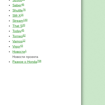
S2000
46
Saber
76
Shuttle
16
SM-X
130
Stream
20
That S
45
Today
82
Torneo
12
Vamos
43
Vigor
1
Новости
Новости проекта
708
Разное о Honda