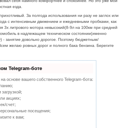
твовал себя намного комфортнее и спокойнее. Но это уже мои
остная езда.
рихотливый. За полгода использования ни разу не заглох или
рода с интенсивным движением и ежедневными пробками, как
для 3х литрового мотора невысокий(8-9л на 100км при средней
автомобиль в надлежащем техническом состоянии(именно
ку) - занятие довольно дорогое. Поэтому бюджетным/
сем желаю ровных дорог и полного бака бензина. Берегите
ном Telegram-боте
 на основе вашего собственного Telegram-бота:
панию;
 загрузкой;
ли акциях;
ек/счет;
персональные посещения;
изите к вам;