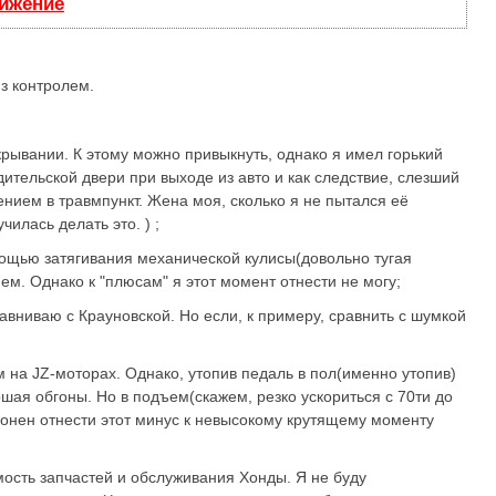
вижение
из контролем.
рывании. К этому можно привыкнуть, однако я имел горький
ительской двери при выходе из авто и как следствие, слезший
нием в травмпункт. Жена моя, сколько я не пытался её
илась делать это. ) ;
мощью затягивания механической кулисы(довольно тугая
ем. Однако к "плюсам" я этот момент отнести не могу;
равниваю с Крауновской. Но если, к примеру, сравнить с шумкой
 на JZ-моторах. Однако, утопив педаль в пол(именно утопив)
шая обгоны. Но в подъем(скажем, резко ускориться с 70ти до
клонен отнести этот минус к невысокому крутящему моменту
сть запчастей и обслуживания Хонды. Я не буду