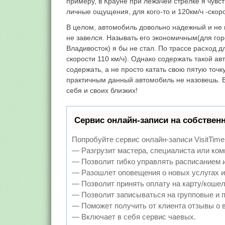
примеру, в Крауне при лежачей стрелке я чувс
личные ощущения, для кого-то и 120км/ч -скор
В целом, автомобиль довольно надежный и не п
не завелся. Называть его экономичным(для го
Владивосток) я бы не стал. По трассе расход 
скорости 110 км/ч). Однако содержать такой 
содержать, а не просто катать свою пятую точ
практичным данный автомобиль не назовешь. В
себя и своих близких!
Сервис онлайн-записи на собствен
Попробуйте сервис онлайн-записи VisitTime
— Разгрузит мастера, специалиста или ком
— Позволит гибко управлять расписанием и
— Разошлет оповещения о новых услугах и
— Позволит принять оплату на карту/кошел
— Позволит записываться на групповые и 
— Поможет получить от клиента отзывы о в
— Включает в себя сервис чаевых.