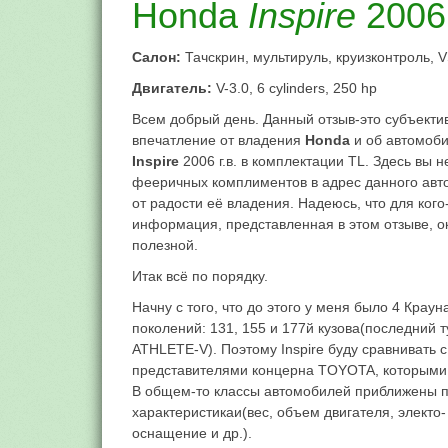
Honda
Inspire
2006
Салон:
Тачскрин, мультируль, круизконтроль, 
Двигатель:
V-3.0, 6 cylinders, 250 hp
Всем добрый день. Данный отзыв-это субъекти
впечатление от владения
Honda
и об автомоб
Inspire
2006 г.в. в комплектации TL. Здесь вы н
фееричных комплиментов в адрес данного авто
от радости её владения. Надеюсь, что для кого
информация, представленная в этом отзыве, о
полезной.
Итак всё по порядку.
Начну с того, что до этого у меня было 4 Краун
поколений: 131, 155 и 177й кузова(последний 
ATHLETE-V). Поэтому Inspire буду сравнивать с
представителями концерна TOYOTA, которыми 
В общем-то классы автомобилей приближены 
характеристикаи(вес, объем двигателя, электо-
оснащение и др.).