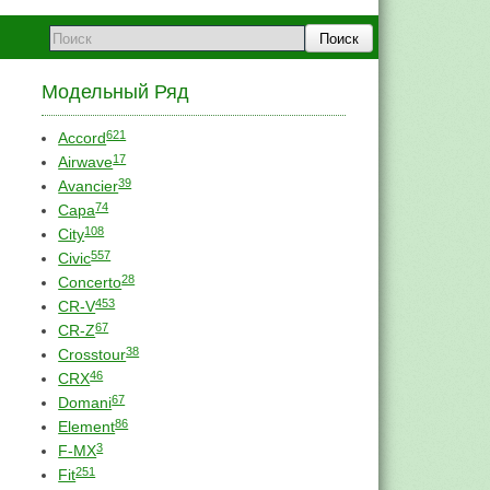
Поиск
Модельный Ряд
621
Accord
17
Airwave
39
Avancier
74
Capa
108
City
557
Civic
28
Concerto
453
CR-V
67
CR-Z
38
Crosstour
46
CRX
67
Domani
86
Element
3
F-MX
251
Fit