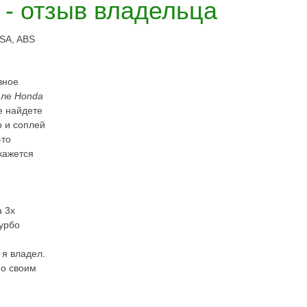
 - отзыв владельца
VSA, ABS
вное
иле
Honda
е найдете
 и соплей
-то
кажется
а 3х
турбо
я владел.
по своим