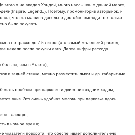
о этого я не владел Хондой, много наслышан о данной марке,
ли(Inspire, Legend..). Поэтому, промониторив авторынок, и
понял, что эта машина довольно достойно выглядит не только
ено было покупать.
зина по трассе до 7.5 литров(это самый маленький расход,
две недели после покупки авто. Далее цифры расхода
 больше, чем в Атлете);
 люк в задней стенке, можно разместить лыжи и др. габаритные
збежать проблем при парковке и движении задним ходом;
кается вниз. Это очень удобная мелочь при парковке вдоль
кое - электро;
сть в ночное время;
ие указатели поворота, что обеспечивает дополнительную