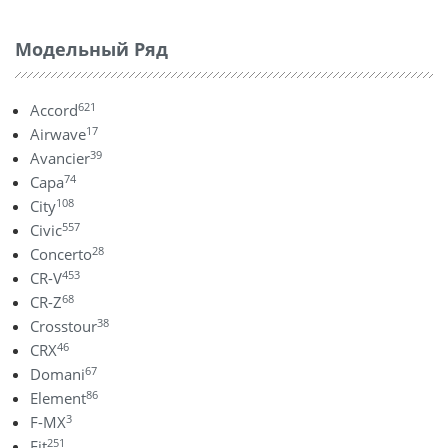
Модельный Ряд
621
Accord
17
Airwave
39
Avancier
74
Capa
108
City
557
Civic
28
Concerto
453
CR-V
68
CR-Z
38
Crosstour
46
CRX
67
Domani
86
Element
3
F-MX
251
Fit