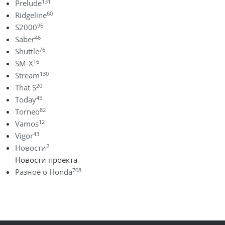
131
Prelude
60
Ridgeline
96
S2000
46
Saber
76
Shuttle
16
SM-X
130
Stream
20
That S
45
Today
82
Torneo
12
Vamos
43
Vigor
2
Новости
Новости проекта
708
Разное о Honda