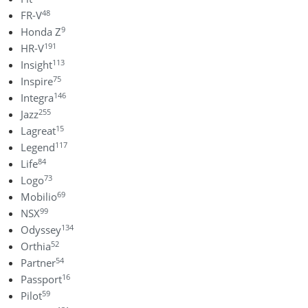
48
FR-V
9
Honda Z
191
HR-V
113
Insight
75
Inspire
146
Integra
255
Jazz
15
Lagreat
117
Legend
84
Life
73
Logo
69
Mobilio
99
NSX
134
Odyssey
52
Orthia
54
Partner
16
Passport
59
Pilot