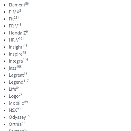
86
Element
3
F-MX
251
Fit
48
FR-V
9
Honda Z
191
HR-V
113
Insight
75
Inspire
146
Integra
255
Jazz
15
Lagreat
117
Legend
84
Life
73
Logo
69
Mobilio
99
NSX
134
Odyssey
52
Orthia
54