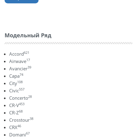
Модельный Ряд
621
Accord
17
Airwave
39
Avancier
74
Capa
108
City
557
Civic
28
Concerto
453
CR-V
68
CR-Z
38
Crosstour
46
CRX
67
Domani