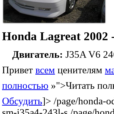
Honda
Lagreat
2002 
Двигатель:
J35A V6 24
Привет
всем
ценителям
м
полностью
»">Читать пол
Обсудить
]>
/page/honda-o
sm-j35a4-243l-s
/page/hon