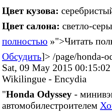
Цвет кузова:
серебристы
Цвет салона:
светло-сер
полностью
»">Читать пол
Обсудить
]>
/page/honda-o
Sat, 09 May 2015 00:15:0
Wikilingue - Encydia
Honda Odyssey
- минивэ
автомобилестроителем
Хо