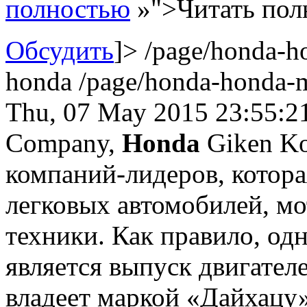
полностью
»">Читать пол
Обсудить
]>
/page/honda-h
honda
/page/honda-honda-
Thu, 07 May 2015 23:55:2
Company,
Honda
Giken Ko
компаний-лидеров, котора
легковых автомобилей, м
техники. Как правило, од
является выпуск двигател
владеет маркой «Дайхацу»