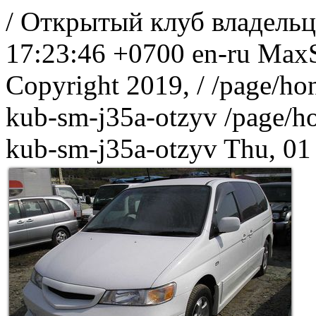
/
Открытый клуб владельц
17:23:46 +0700
en-ru
MaxS
Copyright 2019, /
/page/ho
kub-sm-j35a-otzyv
/page/h
kub-sm-j35a-otzyv
Thu, 01