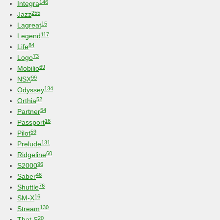
146
Integra
255
Jazz
15
Lagreat
117
Legend
84
Life
73
Logo
69
Mobilio
99
NSX
134
Odyssey
52
Orthia
54
Partner
16
Passport
59
Pilot
131
Prelude
60
Ridgeline
96
S2000
46
Saber
76
Shuttle
16
SM-X
130
Stream
20
That S