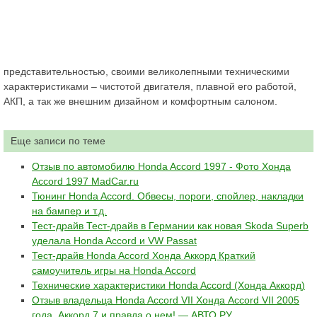
представительностью, своими великолепными техническими
характеристиками – чистотой двигателя, плавной его работой,
АКП, а так же внешним дизайном и комфортным салоном.
Еще записи по теме
Отзыв по автомобилю Honda Accord 1997 - Фото Хонда
Accord 1997 MadCar.ru
Тюнинг Honda Accord. Обвесы, пороги, спойлер, накладки
на бампер и т.д.
Тест-драйв Тест-драйв в Германии как новая Skoda Superb
уделала Honda Accord и VW Passat
Тест-драйв Honda Accord Хонда Аккорд Краткий
самоучитель игры на Honda Accord
Технические характеристики Honda Accord (Хонда Аккорд)
Отзыв владельца Honda Accord VII Хонда Accord VII 2005
года, Аккорд 7 и правда о нем! — АВТО.РУ