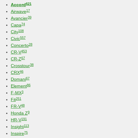
621
Accord
17
Airwave
39
Avancier
74
Capa
108
City
557
Civic
28
Concerto
453
CR-V
67
CR-Z
38
Crosstour
46
CRX
67
Domani
86
Element
3
F-MX
251
Fit
48
FR-V
9
Honda Z
191
HR-V
113
Insight
75
Inspire