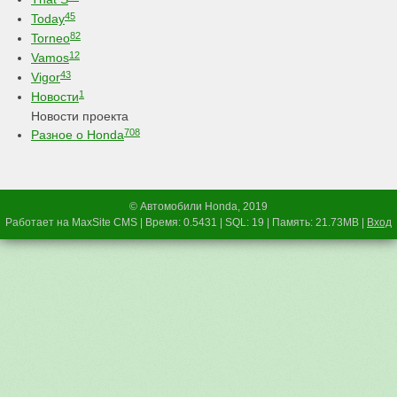
45
Today
82
Torneo
12
Vamos
43
Vigor
1
Новости
Новости проекта
708
Разное о Honda
© Автомобили Honda, 2019
Работает на MaxSite CMS | Время: 0.5431 | SQL: 19 | Память: 21.73MB
|
Вход