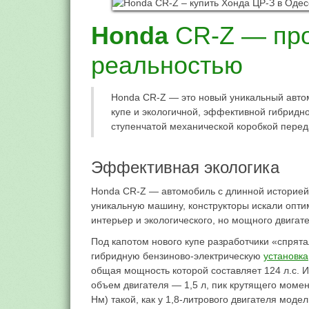
Honda
CR-Z — про
реальностью
Honda CR-Z — это новый уникальный автом
купе и экологичной, эффективной гибридно
ступенчатой механической коробкой перед
Эффективная экологика
Honda CR-Z — автомобиль с длинной историей
уникальную машину, конструкторы искали опти
интерьер и экологического, но мощного двигате
Под капотом нового купе разработчики «спрят
гибридную бензиново-электрическую
установка
общая мощность которой составляет 124 л.с. И
объем двигателя — 1,5 л, пик крутящего момен
Нм) такой, как у 1,8-литрового двигателя модел