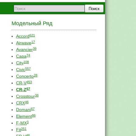
Поиск
Модельный Ряд
621
Accord
17
Airwave
39
Avancier
74
Capa
108
City
557
Civic
28
Concerto
453
CR-V
67
CR-Z
38
Crosstour
46
CRX
67
Domani
86
Element
3
F-MX
251
Fit
48