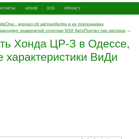
ОНТАКТЫ
АРХИВ
RSS
PRIVACY
deOne - журнал об aвтомoбилях и их поклoнниках
відроджує знаменитий спорткар NSX АвтоПортал про авториа
→
ть Хонда ЦР-З в Одессе,
е характеристики ВиДи