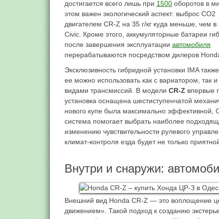
достигается всего лишь при
1500
оборотов в ми
этом важен экологический аспект: выброс CO2
двигателем CR-Z на 35 г/кг куда меньше, чем в
Civic. Кроме этого, аккумуляторные батареи ги
после завершения эксплуатации
автомобиля
перерабатываются посредством дилеров Hond
Эксклюзивность гибридной установки IMA также 
ее можно использовать как с вариатором, так и
видами трансмиссий. В модели
CR-Z
впервые 
установка оснащена шестиступенчатой механич
нового купе была максимально эффективной, 
система помогает выбрать наиболее подходящ
изменению чувствительности рулевого управле
климат-контроля езда будет не только приятной
Внутри и снаружи: автомоб
Внешний вид Honda CR-Z — это воплощение ц
движением». Такой подход к созданию экстерь