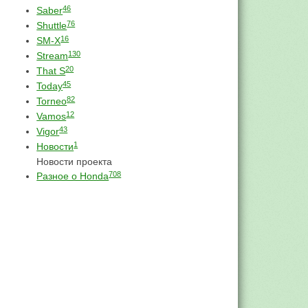
46
Saber
76
Shuttle
16
SM-X
130
Stream
20
That S
45
Today
82
Torneo
12
Vamos
43
Vigor
1
Новости
Новости проекта
708
Разное о Honda