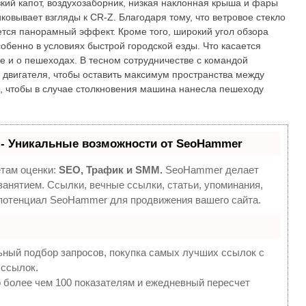
ий капот, воздухозаборник, низкая наклонная крыша и фары
ковывает взгляды к CR-Z. Благодаря тому, что ветровое стекло
ется панорамный эффект. Кроме того, широкий угол обзора
обенно в условиях быстрой городской езды. Что касается
 и о пешеходах. В тесном сотрудничестве с командой
двигателя, чтобы оставить максимум пространства между
о, чтобы в случае столкновения машина нанесла пешеходу
- Уникальные возможности от SeoHammer
етам оценки:
SEO, Трафик и SMM.
SeoHammer делает
анятием. Ссылки, вечные ссылки, статьи, упоминания,
 потенциал SeoHammer для продвижения вашего сайта.
ьный подбор запросов, покупка самых лучших ссылок с
 ссылок.
 более чем 100 показателям и ежедневный пересчет