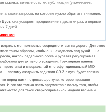
е ссылки, вечные ссылки, публикации (упоминания,
е, а также запросы, на которые нужно обратить внимание.
ю
Буст
, она ускоряет продвижение в десятки раз, а первые
ых 7 дней.
вижение
водитель мог полностью сосредоточиться на дороге. Для этого
тили таким образом, чтобы они находились под рукой — на
кресла, наклон педального блока и рулевая регулируемая
азработаны для активного вождения. Трехмерная панель
 от прототипа) и специальный многофункциональный MID-
— поэтому озадачить водителя CR-Z в пути будет сложно.
что перед нами потрясающее купе, которое призвано
. И все это только часть аргументов в пользу того, чтобы
на/качество для такой сверхсовременной модели весьма и