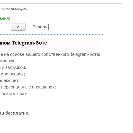
после проверки
ания)
Пароль
>
нном Telegram-боте
e на основе вашего собственного Telegram-бота:
омпанию;
и загрузкой;
или акциях;
лек/счет;
и персональные посещения;
визите к вам;
ц бесплатно.