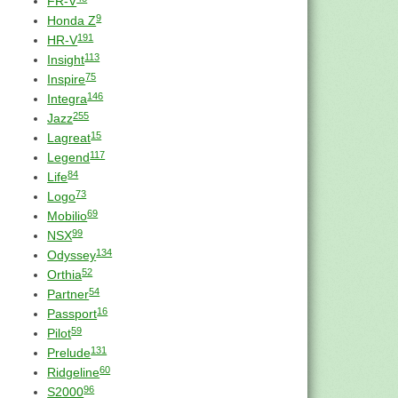
FR-V
9
Honda Z
191
HR-V
113
Insight
75
Inspire
146
Integra
255
Jazz
15
Lagreat
117
Legend
84
Life
73
Logo
69
Mobilio
99
NSX
134
Odyssey
52
Orthia
54
Partner
16
Passport
59
Pilot
131
Prelude
60
Ridgeline
96
S2000