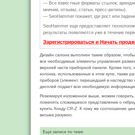
— Все известные форматы ссылок: арендны
мнения, отзывы, статьи, пресс-релизы).
— SeoHammer покажет, где рост или падени
SeoHammer еще предоставляет технологи
результаты появляются уже в течение перв
Зарегистрироваться и Начать прод
Дизайн салона выполнен таким образом, чтобы 
все необходимые элементы управления размес
верхней части приборной панели. Кроме того, 
колонка, использованные в этом купе, также р
приборов (элемент, перешедший в наследство
дисплей подают всю необходимую информацию 
Резюмируя изложенное выше, можем говорить, 
поменять сложившееся представление о гибридах
купить Хонду
CR-Z
. К тому же соотношение це
весьма разумно.
Еще записи по теме