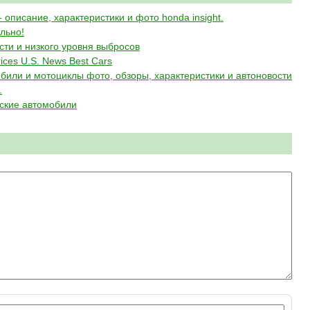
- описание, характеристики и фото honda insight.
льно!
сти и низкого уровня выбросов
ices U.S. News Best Cars
обили и мотоциклы фото, обзоры, характеристики и автоновости
.
ские автомобили